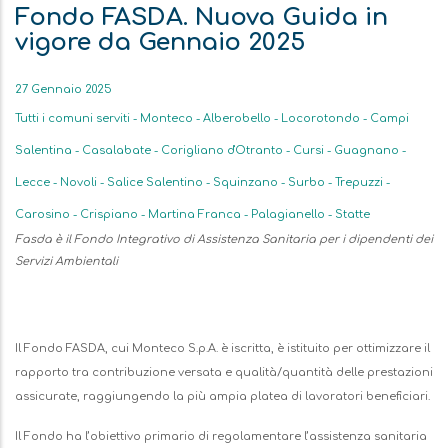
Fondo FASDA. Nuova Guida in
vigore da Gennaio 2025
Data
27 Gennaio 2025
Tutti i comuni serviti - Monteco - Alberobello - Locorotondo - Campi
Salentina - Casalabate - Corigliano d'Otranto - Cursi - Guagnano -
Lecce - Novoli - Salice Salentino - Squinzano - Surbo - Trepuzzi -
Carosino - Crispiano - Martina Franca - Palagianello - Statte
Sottotitolo
Fasda è il Fondo Integrativo di Assistenza Sanitaria per i dipendenti dei
Servizi Ambientali
Descrizione
Il Fondo FASDA, cui Monteco S.p.A. è iscritta, è istituito per ottimizzare il
rapporto tra contribuzione versata e qualità/quantità delle prestazioni
assicurate, raggiungendo la più ampia platea di lavoratori beneficiari.
Il Fondo ha l’obiettivo primario di regolamentare l’assistenza sanitaria