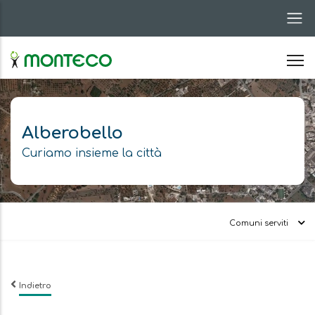
Salta
al
contenuto
principale
Alberobello
Curiamo insieme la città
Comuni serviti
Indietro